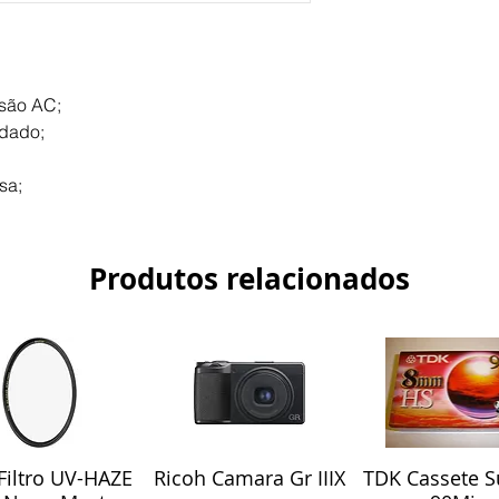
LR3 1.5 V - 1200 m
dimensões : 176
peso: 48 g (com p
grau de proteção 
são AC;
para usar num : c
ldado;
sa;
Produtos relacionados
iltro UV-HAZE
Ricoh Camara Gr IIIX
TDK Cassete S
alização rápida
Visualização rápida
Visualização r