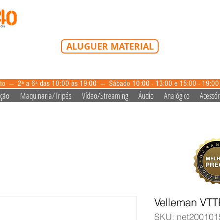
Tel: 213 223 580
Tlm: 917 228 992
mail@bazardovideo
ALUGUER MATERIAL
aluguer@bazardovideo.pt
to --- 2ª a 6ª das 10:00 às 19:00 --- Sábado 10:00 - 13:00 e 15:00 - 19:0
ação
Maquinaria/Tripés
Vídeo/Streaming
Áudio
Analógico
Acessór
Velleman VTT
SKU: net200101