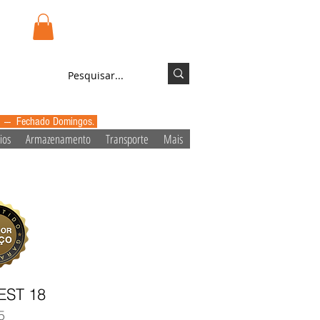
.pt
Login/Registo
0 --- Fechado Domingos.
ios
Armazenamento
Transporte
Mais
EST 18
5