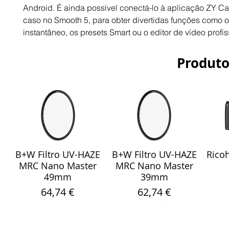
Android. É ainda possível conectá-lo à aplicação ZY C
caso no Smooth 5, para obter divertidas funções como 
instantâneo, os presets Smart ou o editor de vídeo profis
Produto
B+W Filtro UV-HAZE
B+W Filtro UV-HAZE
Ricoh
Visualização rápida
Visualização rápida
Vis
MRC Nano Master
MRC Nano Master
49mm
39mm
Preço
Preço
64,74 €
62,74 €