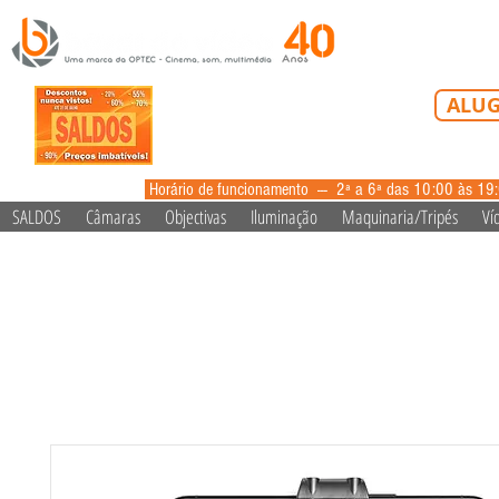
Tel: 213 223 5
ALUG
alugue
Horário de funcionamento --- 2ª a 6ª das 10:00 às 19
SALDOS
Câmaras
Objectivas
Iluminação
Maquinaria/Tripés
Ví