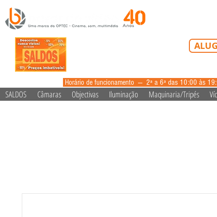
Tel: 213 223 5
ALUG
alugue
Horário de funcionamento --- 2ª a 6ª das 10:00 às 19
SALDOS
Câmaras
Objectivas
Iluminação
Maquinaria/Tripés
Ví