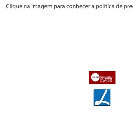
Informações
Apoio ao cl
iente
» Utilizar a loja on-line
» Sobre a Bazar do Vídeo
» Condições Gerais e Taxas
» Dados da Bazar do Vídeo
» Contactos
» Métodos de pagamento
» Trocas e devoluções
» Garantias
» Política de privacidade
» Política de cookies