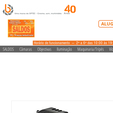
Tel: 213 223 5
ALUG
alugue
Horário de funcionamento --- 2ª a 6ª das 10:00 às 19
SALDOS
Câmaras
Objectivas
Iluminação
Maquinaria/Tripés
Ví