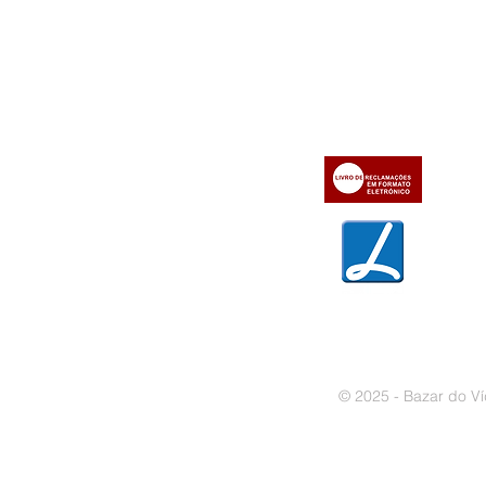
Informações
Apoio ao cl
iente
» Utilizar a loja on-line
» Sobre a Bazar do Vídeo
» Condições Gerais e Taxas
» Dados da Bazar do Vídeo
» Contactos
» Métodos de pagamento
» Trocas e devoluções
» Garantias
» Política de privacidade
» Política de cookies
© 2025 - Bazar do Ví