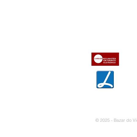
Informações
Apoio ao cl
iente
» Utilizar a loja on-line
» Sobre a Bazar do Vídeo
» Condições Gerais e Taxas
» Dados da Bazar do Vídeo
» Contactos
» Métodos de pagamento
» Trocas e devoluções
» Garantias
» Política de privacidade
» Política de cookies
© 2025 - Bazar do Ví