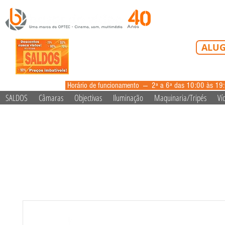
Tel: 213 223 5
ALUG
alugue
Horário de funcionamento --- 2ª a 6ª das 10:00 às 19
SALDOS
Câmaras
Objectivas
Iluminação
Maquinaria/Tripés
Ví