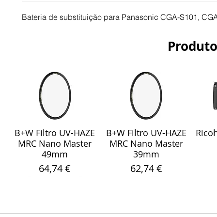
Bateria de substituição para Panasonic CGA-S101, CG
Produto
B+W Filtro UV-HAZE
B+W Filtro UV-HAZE
Ricoh
Visualização rápida
Visualização rápida
Vis
MRC Nano Master
MRC Nano Master
49mm
39mm
Preço
Preço
64,74 €
62,74 €