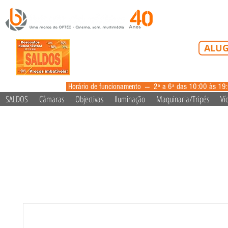
Tel: 213 223 5
ALUG
alugue
Horário de funcionamento --- 2ª a 6ª das 10:00 às 19
SALDOS
Câmaras
Objectivas
Iluminação
Maquinaria/Tripés
Ví