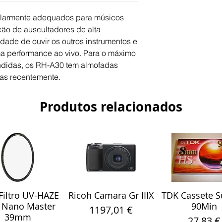
placa; almofadas aur
períodos prolongado
larmente adequados para músicos 
conversor plug para 
ão de auscultadores de alta 
banhada a ouro e Va
ade de ouvir os outros instrumentos e 
a performance ao vivo. Para o máximo 
ndidas, os RH-A30 tem almofadas 
das recentemente.
Produtos relacionados
iltro UV-HAZE
Ricoh Camara Gr IIIX
TDK Cassete S
alização rápida
Visualização rápida
Visualização r
 Nano Master
90Min
Preço
1197,01 €
39mm
Preço
27,83 €