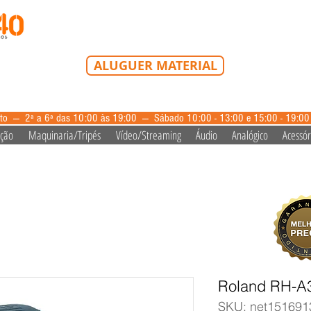
Tel: 213 223 580
Tlm: 917 228 992
mail@bazardovideo
ALUGUER MATERIAL
aluguer@bazardovideo.pt
to --- 2ª a 6ª das 10:00 às 19:00 --- Sábado 10:00 - 13:00 e 15:00 - 19:0
ação
Maquinaria/Tripés
Vídeo/Streaming
Áudio
Analógico
Acessór
Roland RH-A
SKU: net151691