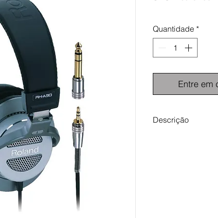
Quantidade
*
Entre em 
Descrição
Auscultadores otimi
qualidade de som ca
mais recente música 
driver recém-desen
neodímio para um in
estável de saída, m
entradas capaz de r
transientes de ataq