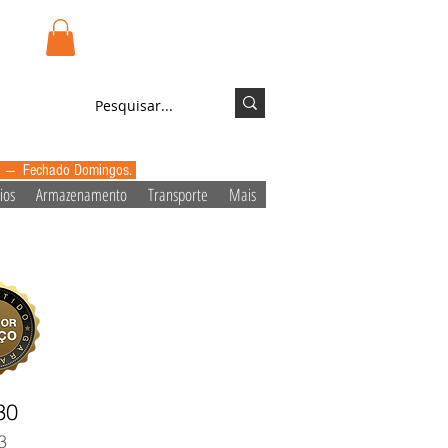
.pt
Login/Registo
0 --- Fechado Domingos.
ios
Armazenamento
Transporte
Mais
30
3