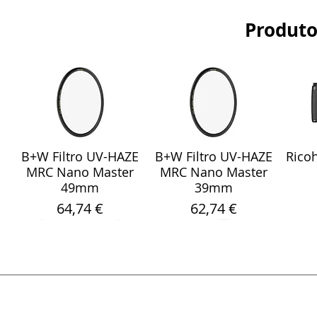
Produto
B+W Filtro UV-HAZE
B+W Filtro UV-HAZE
Ricoh
Visualização rápida
Visualização rápida
Vis
MRC Nano Master
MRC Nano Master
49mm
39mm
Preço
Preço
64,74 €
62,74 €
Sony Sel 24-105mm
WebCam Meeting
Fita Pro Gaffer
Sandisk Ultra Fdual
Smallrig 5786
Rode
Sara
Visualização rápida
Visualização rápida
Visualização rápida
Visualização rápida
Visualização rápida
Vis
Vis