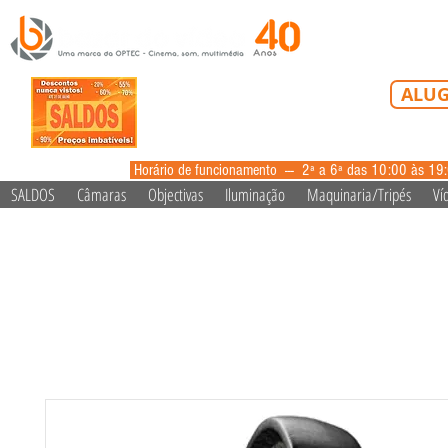
Tel: 213 223 5
ALUG
alugue
Horário de funcionamento --- 2ª a 6ª das 10:00 às 19
SALDOS
Câmaras
Objectivas
Iluminação
Maquinaria/Tripés
Ví