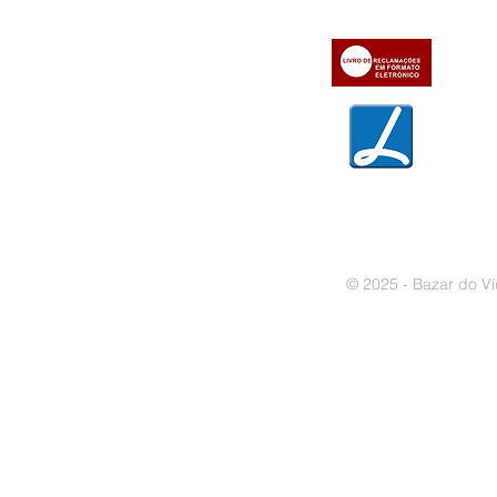
» Contactos
» Métodos de pagamento
» Trocas e devoluções
» Garantias
» Política de privacidade
» Política de cookies
© 2025 - Bazar do Ví