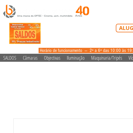
Tel: 213 223 5
ALUG
alugue
Horário de funcionamento --- 2ª a 6ª das 10:00 às 19
SALDOS
Câmaras
Objectivas
Iluminação
Maquinaria/Tripés
Ví