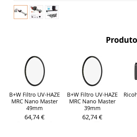
Produto
B+W Filtro UV-HAZE
B+W Filtro UV-HAZE
Ricoh
Visualização rápida
Visualização rápida
Vis
MRC Nano Master
MRC Nano Master
49mm
39mm
Preço
Preço
64,74 €
62,74 €