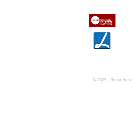
» Contactos
» Métodos de pagamento
» Trocas e devoluções
» Garantias
» Política de privacidade
» Política de cookies
© 2025 - Bazar do Ví