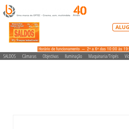
Tel: 213 223 5
ALUG
alugue
Horário de funcionamento --- 2ª a 6ª das 10:00 às 19
SALDOS
Câmaras
Objectivas
Iluminação
Maquinaria/Tripés
Ví