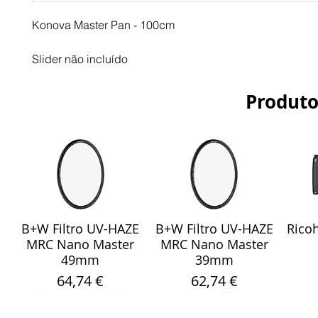
Konova Master Pan - 100cm
Slider não incluído
Produto
B+W Filtro UV-HAZE
B+W Filtro UV-HAZE
Ricoh
Visualização rápida
Visualização rápida
Vis
MRC Nano Master
MRC Nano Master
49mm
39mm
Preço
Preço
64,74 €
62,74 €