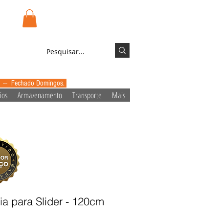
.pt
Login/Registo
0 --- Fechado Domingos.
ios
Armazenamento
Transporte
Mais
a para Slider - 120cm