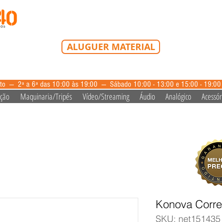
Tel: 213 223 580
Tlm: 917 228 992
mail@bazardovideo
ALUGUER MATERIAL
aluguer@bazardovideo.pt
to --- 2ª a 6ª das 10:00 às 19:00 --- Sábado 10:00 - 13:00 e 15:00 - 19:0
ação
Maquinaria/Tripés
Vídeo/Streaming
Áudio
Analógico
Acessór
Konova Correi
SKU: net151435