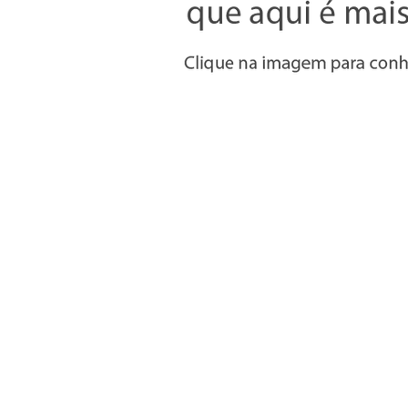
Informações
» Utilizar a loja on-line
» Condições Gerais e Taxas
» Métodos de pagamento
» Trocas e devoluções
» Garantias
» Política de privacidade
» Política de cookies