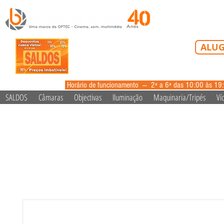
Tel: 213 223 5
ALUG
alugue
Horário de funcionamento --- 2ª a 6ª das 10:00 às 19
SALDOS
Câmaras
Objectivas
Iluminação
Maquinaria/Tripés
Ví