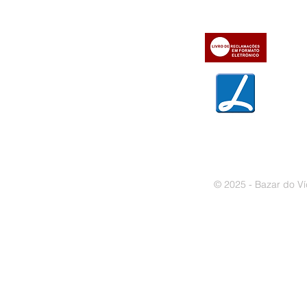
» Contactos
» Métodos de pagamento
» Trocas e devoluções
» Garantias
» Política de privacidade
» Política de cookies
© 2025 - Bazar do Ví