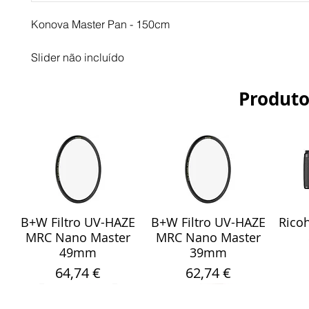
Konova Master Pan - 150cm
Slider não incluído
Produto
B+W Filtro UV-HAZE
B+W Filtro UV-HAZE
Ricoh
Visualização rápida
Visualização rápida
Vis
MRC Nano Master
MRC Nano Master
49mm
39mm
Preço
Preço
64,74 €
62,74 €