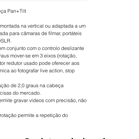
proporcionar mais c
A cabeça inteligent
ça Pan+Tilt
porta LAN PC e foi c
proveniente do motor
 montada na vertical ou adaptada a um 
resultando numa ope
tada para câmaras de filmar, portáteis 
velocidade, a cabeça
DSLR.
em 45 segundos. O c
em conjunto com o controlo deslizante 
pela cabeça intelig
stop-motion e dispr
aus mover-se em 3 eixos (rotação, 
funções da cabeça in
or redutor usado pode oferecer aos 
Conteúdo da embal
ca ao fotografar live action, stop 
1x Konova Smart 
1x Bolsa de trans
ção de 2,0 graus na cabeça 
1x Camera brack
ecisas do mercado.
1x Smart head-P
rmite gravar vídeos com precisão, não 
1x Cabo Lan
Dimensões:
Largura - 260mm
otação permite a repetição do 
Altura - 228mm
Peso - 3100g