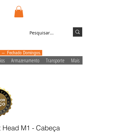
.pt
Login/Registo
0 --- Fechado Domingos.
ios
Armazenamento
Transporte
Mais
t Head M1 - Cabeça