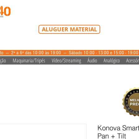
Tel: 213 223 580
Tlm: 917 228 992
mail@bazardovideo
ALUGUER MATERIAL
aluguer@bazardovideo.pt
to --- 2ª a 6ª das 10:00 às 19:00 --- Sábado 10:00 - 13:00 e 15:00 - 19:0
ação
Maquinaria/Tripés
Vídeo/Streaming
Áudio
Analógico
Acessór
Konova Smar
Pan + Tilt