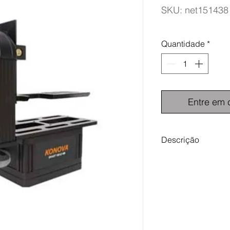
SKU: net151438
Quantidade
*
Entre em 
Descrição
A cabeça inteligent
se adaptar de acor
câmara.
Além disso,
proteger a sua câma
inferior da smart hea
pode ser retirado da
forma independente 