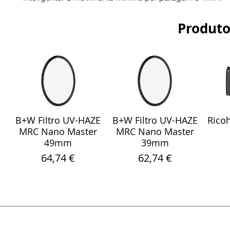
Produto
B+W Filtro UV-HAZE
B+W Filtro UV-HAZE
Ricoh
Visualização rápida
Visualização rápida
Vis
MRC Nano Master
MRC Nano Master
49mm
39mm
Preço
Preço
64,74 €
62,74 €
Visualização rápida
Visualização rápida
Visualização rápida
Visualização rápida
Visualização rápida
Vis
Vis