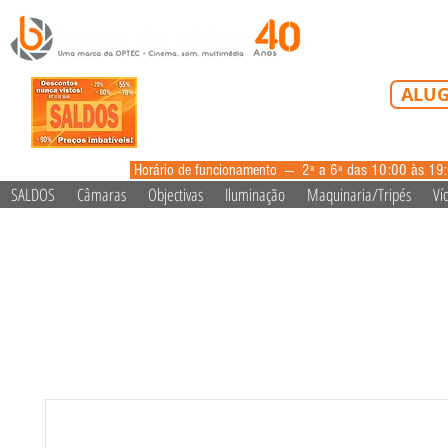
Tel: 213 223 5
ALUG
alugue
Horário de funcionamento --- 2ª a 6ª das 10:00 às 19
SALDOS
Câmaras
Objectivas
Iluminação
Maquinaria/Tripés
Ví